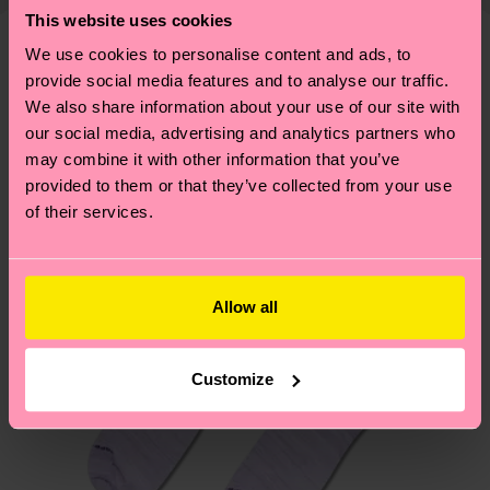
findest du
hier
. Die Lieferzeit beginnt sobald
Weitere Informationen sowie Tipps und Tricks
This website uses cookies
deine Bestellung versandt wurde. Bitte bedenke,
findest du auf unserer
Nachhaltigkeitsseite
.
We use cookies to personalise content and ads, to
dass es sich hierbei um einen Richtwert handelt
Ähnliche muster
provide social media features and to analyse our traffic.
und die genaue Lieferzeit von der lokalen Post in
We also share information about your use of our site with
Neuheit
deinem Land abhängt.
our social media, advertising and analytics partners who
may combine it with other information that you’ve
Du hast Fragen zu einer Retoure? In unserem
provided to them or that they’ve collected from your use
Hilfebereich im Artikel
Retouren
findest du die
of their services.
am häufigsten gestellten Fragen.
Allow all
Customize