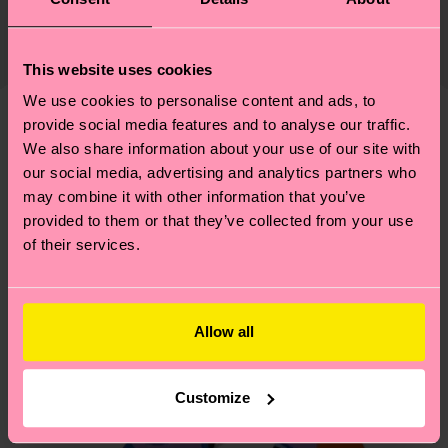
Zertifizierungen – es geht auch um eine ethische
Elastane
Die Lieferzeit hängt vom Zielland der Bestellung
Lieferkette, die Reduzierung von Emissionen, die
ARTIKEL 3:
73% Cotton, 23% Polyamide, 4%
ab und unsere länderspezifische Versandübersicht
richtige Pflege von Socken und VIELES MEHR!
This website uses cookies
Elastane
findest du
hier
. Die Lieferzeit beginnt sobald
Weitere Informationen sowie Tipps und Tricks
We use cookies to personalise content and ads, to
deine Bestellung versandt wurde. Bitte bedenke,
findest du auf unserer
Nachhaltigkeitsseite
.
Genaue Information:
provide social media features and to analyse our traffic.
dass es sich hierbei um einen Richtwert handelt
Ähnliche muster
We also share information about your use of our site with
ARTIKEL 1:
73% Organic cotton blend, 23%
und die genaue Lieferzeit von der lokalen Post in
our social media, advertising and analytics partners who
Polyamide, 4% Elastane
Special
deinem Land abhängt.
Edition
may combine it with other information that you’ve
ARTIKEL 2:
73% Organic cotton blend, 23%
provided to them or that they’ve collected from your use
Polyamide, 4% Elastane
Du hast Fragen zu einer Retoure? In unserem
of their services.
ARTIKEL 3:
73% Organic cotton blend, 23%
Hilfebereich im Artikel
Retouren
findest du die
Polyamide, 4% Elastane
am häufigsten gestellten Fragen.
Allow all
Customize