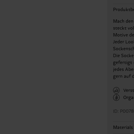
Produktb
Mach den 
steckt vo
Motive der
Jeder Loo
Sockensch
Die Socke
gefertigt
jedes Abe
gern auf d
Vers
Orga
ID: P007
Materials