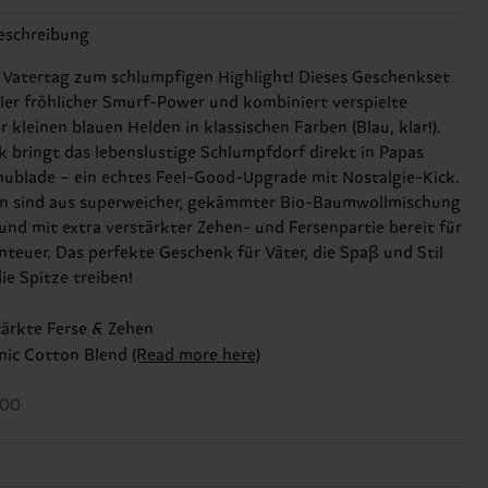
eschreibung
Vatertag zum schlumpfigen Highlight! Dieses Geschenkset
ller fröhlicher Smurf-Power und kombiniert verspielte
 kleinen blauen Helden in klassischen Farben (Blau, klar!).
k bringt das lebenslustige Schlumpfdorf direkt in Papas
ublade – ein echtes Feel-Good-Upgrade mit Nostalgie-Kick.
n sind aus superweicher, gekämmter Bio-Baumwollmischung
 und mit extra verstärkter Zehen- und Fersenpartie bereit für
nteuer. Das perfekte Geschenk für Väter, die Spaß und Stil
ie Spitze treiben!
tärkte Ferse & Zehen
nic Cotton Blend
(Read more here)
800