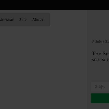
wimwear
Sale
About
Adult / S
The Sm
SPECIAL 
Größe