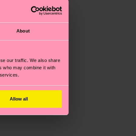
About
se our traffic. We also share
ers who may combine it with
 services.
Allow all