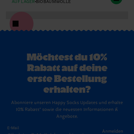
AUF LAGER
BIOBAUMWOLLE
Möchtest du 10%
Rabatt auf deine
erste Bestellung
erhalten?
Abonniere unseren Happy Socks Updates und erhalte
10% Rabatt* sowie die neuesten Informationen &
Angebote.
E-Mail
Anmelden