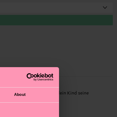
in Erwachsenengröße, damit dein Kind seine
About
tellt.