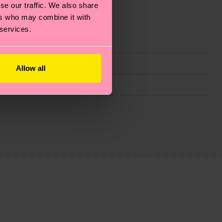
se our traffic. We also share
ers who may combine it with
 services.
Allow all
ie Reduzierung von Emissionen, die richtige Pflege von
eitsseite
.
du
hier
. Die Lieferzeit beginnt sobald deine Bestellung
n der lokalen Post in deinem Land abhängt.
estellten Fragen.