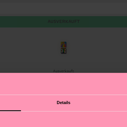
AUSVERKAUFT
t
Ausverkauft
en: Pride. Dieses Geschenkset passt zu unseren Socken 
Details
ann. Alle Socken für Kinder sind aus Biobaumwolle herges