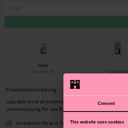
Größe
Weiß
Ausverkauft
Ausverkauf
Produktbeschreibung
Lass dein Kind an einem der größten Gefühle teilhab
Consent
Unterstützung für das Recht aller auf Liebe zeigen k
This website uses cookies
Verstärkte Ferse & Zehen