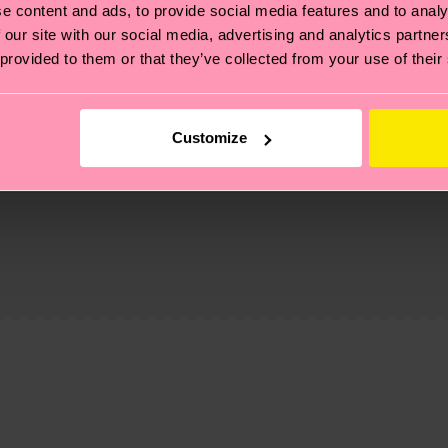
e content and ads, to provide social media features and to analy
 our site with our social media, advertising and analytics partn
 provided to them or that they’ve collected from your use of their
Customize
Elastane
ierungen – es geht auch um eine ethische Lieferkette, d
e Tipps und Tricks findest du auf unserer
Nachhaltigk
und unsere länderspezifische Versandübersicht findest 
um einen Richtwert handelt und die genaue Lieferzeit vo
eich im Artikel
Retouren
findest du die am häufigsten g