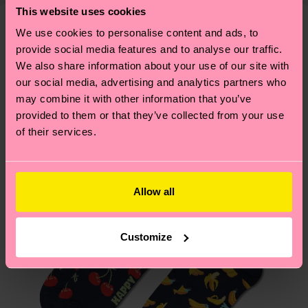
Weitere Informationen sowie Tipps und Tricks
This website uses cookies
ARTIKEL 1:
86% Organic cotton blend, 12%
deine Bestellung versandt wurde. Bitte bedenke,
findest du auf unserer
Nachhaltigkeitsseite
.
Polyamide, 2% Elastane
dass es sich hierbei um einen Richtwert handelt
We use cookies to personalise content and ads, to
Ähnliche muster
ARTIKEL 2:
86% Organic cotton blend, 12%
provide social media features and to analyse our traffic.
und die genaue Lieferzeit von der lokalen Post in
Polyamide, 2% Elastane
We also share information about your use of our site with
deinem Land abhängt.
our social media, advertising and analytics partners who
may combine it with other information that you’ve
Du hast Fragen zu einer Retoure? In unserem
provided to them or that they’ve collected from your use
Hilfebereich im Artikel
Retouren
findest du die
of their services.
am häufigsten gestellten Fragen.
Allow all
Customize