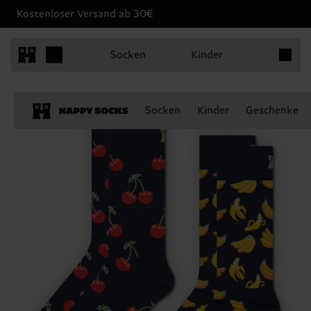
Kostenloser Versand ab 30€
Produkt
Socken
Kinder
Socken
Kinder
Geschenke