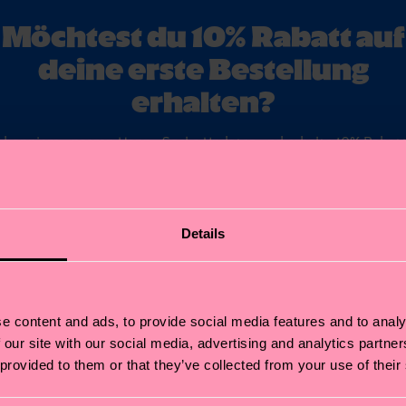
Möchtest du 10% Rabatt auf
deine erste Bestellung
erhalten?
Abonniere unseren Happy Socks Updates und erhalte 10% Rabatt
sowie die neuesten Informationen & Angebote.
ail
Anmelde
Details
*Kann nicht mit anderen Angeboten, Limited/Special Editions oder Sale
Produkten kombiniert werden. Mit der Registrierung akzeptierst du unser
Datenschutzrichtlinien
.
e content and ads, to provide social media features and to analy
 our site with our social media, advertising and analytics partn
 provided to them or that they’ve collected from your use of their