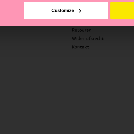
Hilfe
Customize
FAQ's
Versandzeit/Versandkosten
Retouren
Widerrufsrecht
Kontakt