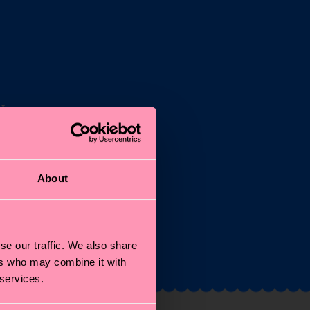
*
n
About
e
se our traffic. We also share
ers who may combine it with
 services.