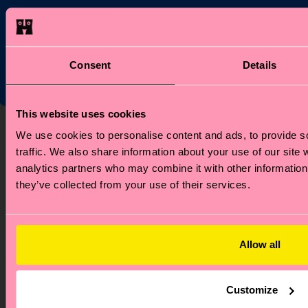
*Kann nicht mit anderen Angeboten, Limited/Special Editions
oder Sale Produkten kombiniert werden. Mit der Registrierung
akzeptierst du unsere
Datenschutzrichtlinien
.
Consent
Details
This website uses cookies
Über uns
Hilfe
We use cookies to personalise content and ads, to provide s
traffic. We also share information about your use of our site 
Über uns
FAQ's
analytics partners who may combine it with other information 
Happy Blog
Versandzeit/Versandkosten
they’ve collected from your use of their services.
Nachhaltigkeit
Retouren
Firmengeschenken
Widerrufsrecht
Kontakt
Allow all
Stores
Karriere
Customize