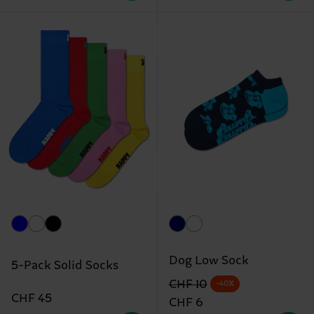
Dog Low Sock
5-Pack Solid Socks
Originalpreis
Reduzierter Preis
CHF 10
-40%
CHF 45
CHF 6