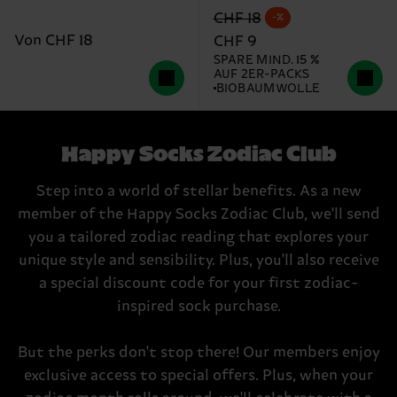
Originalpreis
Reduzierter Preis
CHF 18
-%
Von CHF 18
CHF 9
SPARE MIND. 15 %
AUF 2ER-PACKS
BIOBAUMWOLLE
Happy Socks Zodiac Club
Step into a world of stellar benefits. As a new
member of the Happy Socks Zodiac Club, we'll send
you a tailored zodiac reading that explores your
unique style and sensibility. Plus, you'll also receive
a special discount code for your first zodiac-
inspired sock purchase.
But the perks don't stop there! Our members enjoy
exclusive access to special offers. Plus, when your