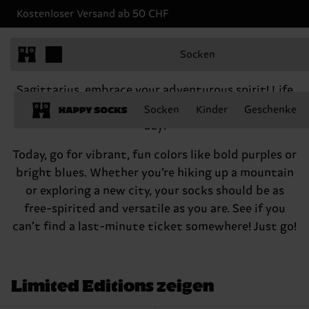
Kostenloser Versand ab 50 CHF
Sagittarius, November 22 - December 21
Socken
Hey there, Sagittarius
Sagittarius, embrace your adventurous spirit! Life
is for living, right? So go out there and seize the
Socken
Kinder
Geschenke
day!
Today, go for vibrant, fun colors like bold purples or
bright blues. Whether you’re hiking up a mountain
or exploring a new city, your socks should be as
free-spirited and versatile as you are. See if you
can’t find a last-minute ticket somewhere! Just go!
Limited Editions zeigen