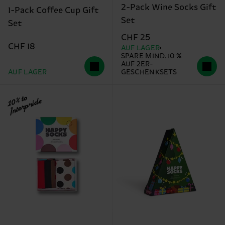
2-Pack Wine Socks Gift
1-Pack Coffee Cup Gift
Set
Set
CHF 25
CHF 18
AUF LAGER
SPARE MIND. 10 %
AUF 2ER-
AUF LAGER
GESCHENKSETS
10% to
Interpride