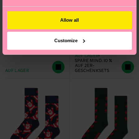
Allow all
2-Pack Knit And Bow
Candy Cane Sock
Socks Gift Set
Customize
CHF 25
CHF 15
AUF LAGER
SPARE MIND. 10 %
AUF 2ER-
AUF LAGER
GESCHENKSETS