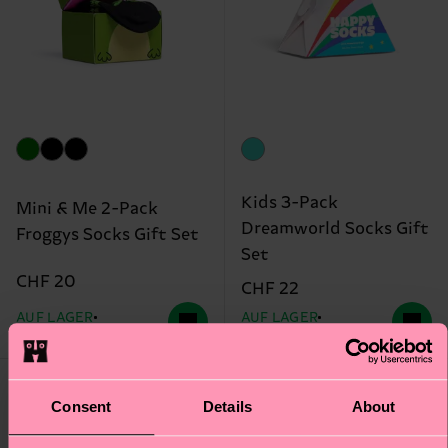
Kids 3-Pack
Mini & Me 2-Pack
Dreamworld Socks Gift
Froggys Socks Gift Set
Set
CHF 20
CHF 22
AUF LAGER
AUF LAGER
BESTSELLER
BIOBAUMWOLLE
Consent
Details
About