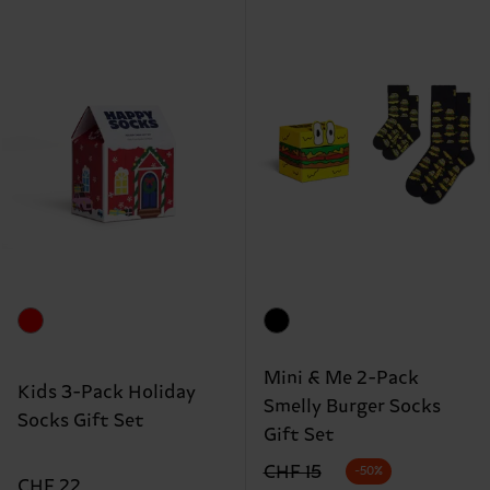
Mini & Me 2-Pack
Kids 3-Pack Holiday
Smelly Burger Socks
Socks Gift Set
Gift Set
Originalpreis
Reduzierter Preis
CHF 15
-50%
CHF 22