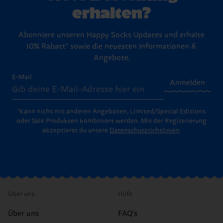
erhalten?
Abonniere unseren Happy Socks Updates und erhalte
10% Rabatt* sowie die neuesten Informationen &
Angebote.
E-Mail
Anmelden
*Kann nicht mit anderen Angeboten, Limited/Special Editions
oder Sale Produkten kombiniert werden. Mit der Registrierung
akzeptierst du unsere
Datenschutzrichtlinien
.
Über uns
Hilfe
Über uns
FAQ's