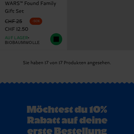
WARS™ Found Family
Gift Set
Originalpreis
Reduzierter Preis
CHF 25
-50%
CHF 12.50
AUF LAGER
BIOBAUMWOLLE
Sie haben 17 von 17 Produkten angesehen.
Möchtest du 10%
Rabatt auf deine
erste Bestellung