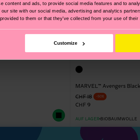
e content and ads, to provide social media features and to analy
 our site with our social media, advertising and analytics partn
 provided to them or that they’ve collected from your use of their
Customize
MARVEL™ Avengers Black
Originalpreis
Reduzierter Preis
CHF 18
-50%
CHF 9
AUF LAGER
BIOBAUMWOLLE