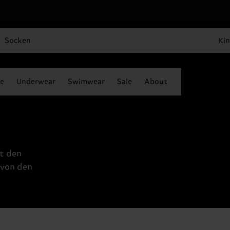
Socken
Kin
e
Underwear
Swimwear
Sale
About
t den
 von den