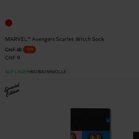
MARVEL™ Avengers Scarlet Witch Sock
Originalpreis
Reduzierter Preis
CHF 18
-50%
CHF 9
AUF LAGER
BIOBAUMWOLLE
Special
Edition