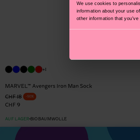
We use cookies to personalis
information about your use of
other information that you’ve
+1
MARVEL™ Avengers Iron Man Sock
Originalpreis
Reduzierter Preis
CHF 18
-50%
CHF 9
AUF LAGER
BIOBAUMWOLLE