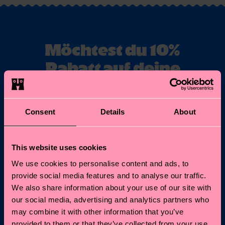
Möchtest du 10%
Rabatt auf deine
erste Bestellung
erhalten?
Consent
Details
About
Abonniere unseren Happy Socks Updates und erhalte
10% Rabatt* sowie die neuesten Informationen &
This website uses cookies
Angebote.
We use cookies to personalise content and ads, to
E-Mail
Anmelden
provide social media features and to analyse our traffic.
We also share information about your use of our site with
our social media, advertising and analytics partners who
*Kann nicht mit anderen Angeboten, Limited/Special Editions
may combine it with other information that you’ve
oder Sale Produkten kombiniert werden. Mit der Registrierung
provided to them or that they’ve collected from your use
akzeptierst du unsere
Datenschutzrichtlinien
.