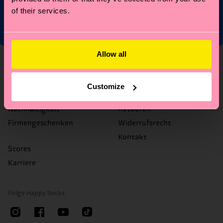
of their services.
Allow all
Über uns
Hilfe
Über uns
FAQ's
Customize
Happy Blog
Versandzeit/Versandkosten
Nachhaltigkeit
Retouren
Firmengeschenken
Widerrufsrecht
Kontakt
Stores
Karriere
Folge Happy Socks