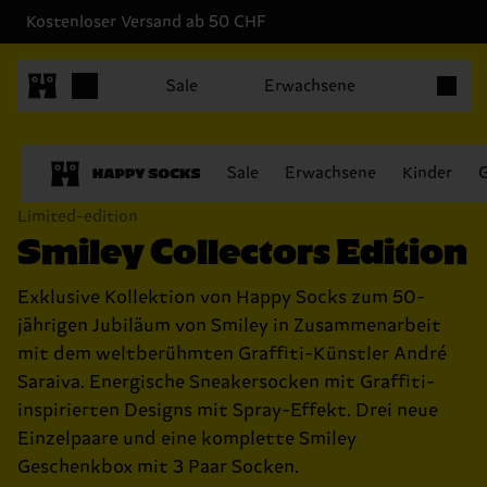
Kostenloser Versand ab 50 CHF
Produkt
Sale
Erwachsene
Sale
Erwachsene
Kinder
Limited-edition
Smiley Collectors Edition
Exklusive Kollektion von Happy Socks zum 50-
jährigen Jubiläum von Smiley in Zusammenarbeit
mit dem weltberühmten Graffiti-Künstler André
Saraiva. Energische Sneakersocken mit Graffiti-
inspirierten Designs mit Spray-Effekt. Drei neue
Einzelpaare und eine komplette Smiley
Geschenkbox mit 3 Paar Socken.