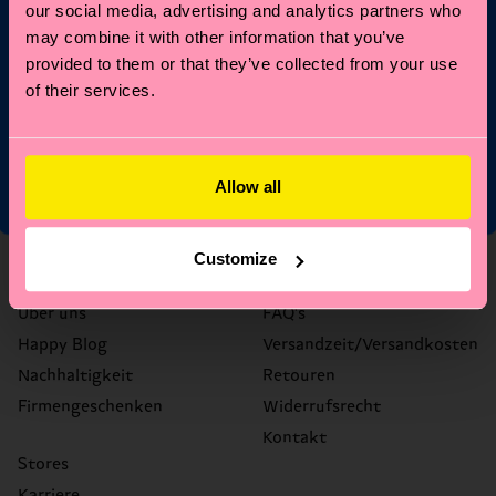
our social media, advertising and analytics partners who
E-Mail
Anmelden
may combine it with other information that you’ve
provided to them or that they’ve collected from your use
*Kann nicht mit anderen Angeboten, Limited/Special Editions
of their services.
oder Sale Produkten kombiniert werden. Mit der Registrierung
akzeptierst du unsere
Datenschutzrichtlinien
.
Allow all
Customize
Über uns
Hilfe
Über uns
FAQ's
Happy Blog
Versandzeit/Versandkosten
Nachhaltigkeit
Retouren
Firmengeschenken
Widerrufsrecht
Kontakt
Stores
Karriere