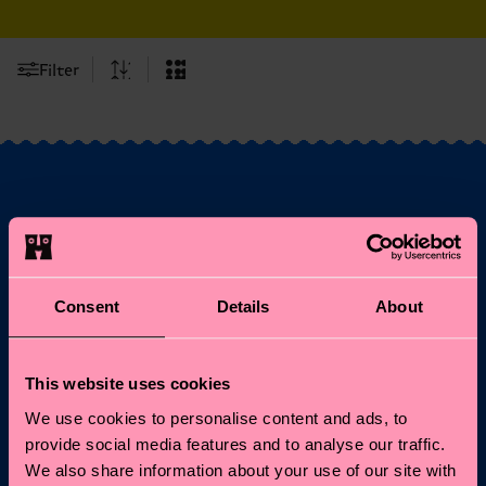
Filter
Möchtest du 10%
Rabatt auf deine
erste Bestellung
Consent
Details
About
erhalten?
This website uses cookies
Abonniere unseren Happy Socks Updates und erhalte
We use cookies to personalise content and ads, to
10% Rabatt* sowie die neuesten Informationen &
provide social media features and to analyse our traffic.
Angebote.
We also share information about your use of our site with