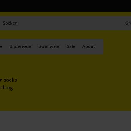
Socken
Kin
e
Underwear
Swimwear
Sale
About
um socks
ething