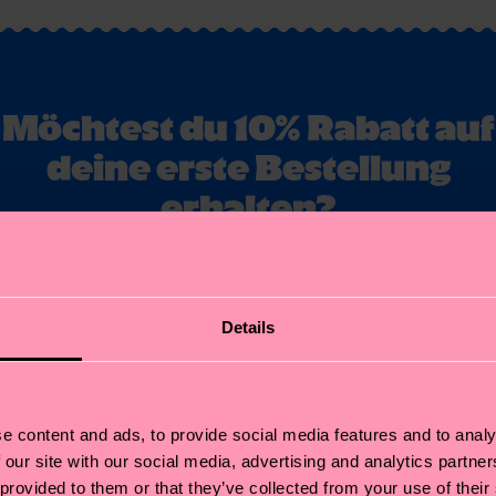
Möchtest du 10% Rabatt auf
deine erste Bestellung
erhalten?
Abonniere unseren Happy Socks Updates und erhalte 10% Rabatt
sowie die neuesten Informationen & Angebote.
Details
ail
Anmelde
*Kann nicht mit anderen Angeboten, Limited/Special Editions oder Sale
Produkten kombiniert werden. Mit der Registrierung akzeptierst du unser
e content and ads, to provide social media features and to analy
Datenschutzrichtlinien
.
 our site with our social media, advertising and analytics partn
 provided to them or that they’ve collected from your use of their