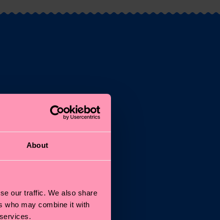
*
About
n
e
se our traffic. We also share
ers who may combine it with
 services.