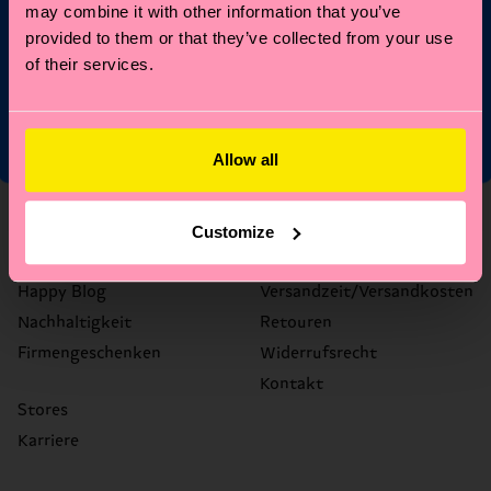
may combine it with other information that you’ve
*Kann nicht mit anderen Angeboten, Limited/Special Editions
provided to them or that they’ve collected from your use
oder Sale Produkten kombiniert werden. Mit der Registrierung
of their services.
akzeptierst du unsere
Datenschutzrichtlinien
.
Allow all
Über uns
Hilfe
Customize
Über uns
FAQ's
Happy Blog
Versandzeit/Versandkosten
Nachhaltigkeit
Retouren
Firmengeschenken
Widerrufsrecht
Kontakt
Stores
Karriere