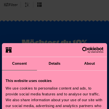
Filter
Möchtest du 10%
Rabatt auf deine
erste Bestellung
Consent
Details
About
erhalten?
Abonniere unseren Happy Socks Updates und erhalte
This website uses cookies
10% Rabatt* sowie die neuesten Informationen &
We use cookies to personalise content and ads, to
Angebote.
provide social media features and to analyse our traffic.
We also share information about your use of our site with
E-Mail
Anmelden
our social media, advertising and analytics partners who