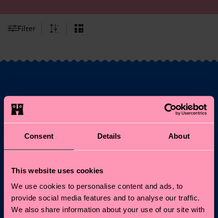
Filter
Möchtest du 10%
Rabatt auf deine
erste Bestellung
Consent
Details
About
erhalten?
This website uses cookies
Abonniere unseren Happy Socks Updates und erhalte
We use cookies to personalise content and ads, to
10% Rabatt* sowie die neuesten Informationen &
provide social media features and to analyse our traffic.
Angebote.
We also share information about your use of our site with