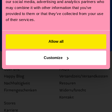
E-Mail
our social media, advertising and analytics partners who
Anmelden
may combine it with other information that you’ve
provided to them or that they’ve collected from your use
*Kann nicht mit anderen Angeboten, Limited/Special Editions
of their services.
oder Sale Produkten kombiniert werden. Mit der Registrierung
akzeptierst du unsere
Datenschutzrichtlinien
.
Allow all
Customize
Über uns
Hilfe
Über uns
FAQ's
Happy Blog
Versandzeit/Versandkosten
Nachhaltigkeit
Retouren
Firmengeschenken
Widerrufsrecht
Kontakt
Stores
Karriere