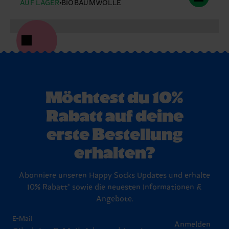
AUF LAGER
BIOBAUMWOLLE
Möchtest du 10%
Rabatt auf deine
erste Bestellung
erhalten?
Abonniere unseren Happy Socks Updates und erhalte
10% Rabatt* sowie die neuesten Informationen &
Angebote.
E-Mail
Anmelden