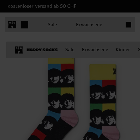
Kostenloser Versand ab 50 CHF
Produkt
Sale
Erwachsene
Sale
Erwachsene
Kinder