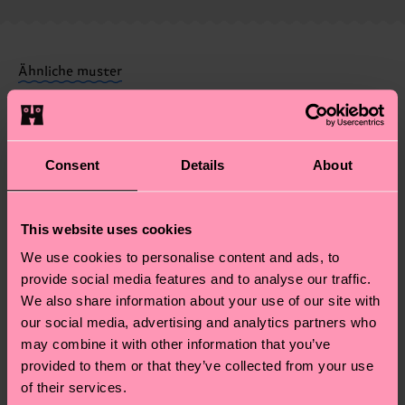
findest du
hier
. Die Lieferzeit beginnt sobald
Weitere Informationen sowie Tipps und Tricks
deine Bestellung versandt wurde. Bitte bedenke,
findest du auf unserer
Nachhaltigkeitsseite
.
dass es sich hierbei um einen Richtwert handelt
Ähnliche muster
und die genaue Lieferzeit von der lokalen Post in
Geschenkidee
deinem Land abhängt.
Du hast Fragen zu einer Retoure? In unserem
Consent
Details
About
Hilfebereich im Artikel
Retouren
findest du die
am häufigsten gestellten Fragen.
This website uses cookies
We use cookies to personalise content and ads, to
provide social media features and to analyse our traffic.
We also share information about your use of our site with
our social media, advertising and analytics partners who
may combine it with other information that you’ve
provided to them or that they’ve collected from your use
of their services.