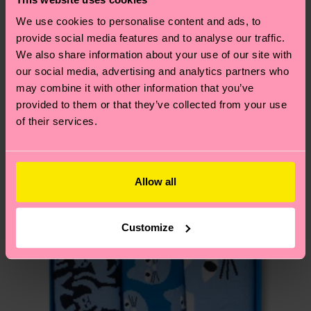
dass es sich hierbei um einen Richtwert handelt
Ähnliche muster
We use cookies to personalise content and ads, to
und die genaue Lieferzeit von der lokalen Post in
Neuheit
provide social media features and to analyse our traffic.
deinem Land abhängt.
We also share information about your use of our site with
our social media, advertising and analytics partners who
Du hast Fragen zu einer Retoure? In unserem
may combine it with other information that you’ve
Hilfebereich im Artikel
Retouren
findest du die
provided to them or that they’ve collected from your use
am häufigsten gestellten Fragen.
of their services.
Allow all
Customize