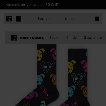
Kostenloser Versand ab 50 CHF
Produkt
Socken
Kinder
Socken
Kinder
Geschenke