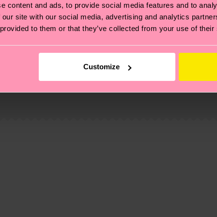
e content and ads, to provide social media features and to analy
 our site with our social media, advertising and analytics partn
 provided to them or that they’ve collected from your use of their
Customize
ierungen – es geht auch um eine ethische Lieferkette, d
e Tipps und Tricks findest du auf unserer
Nachhaltigk
und unsere länderspezifische Versandübersicht findest 
um einen Richtwert handelt und die genaue Lieferzeit vo
eich im Artikel
Retouren
findest du die am häufigsten g