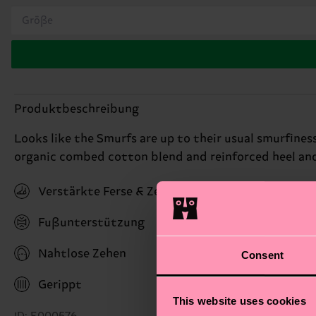
Größe
Produktbeschreibung
Looks like the Smurfs are up to their usual smurfines
organic combed cotton blend and reinforced heel and 
Verstärkte Ferse & Zehen
Fußunterstützung
Nahtlose Zehen
Consent
Gerippt
This website uses cookies