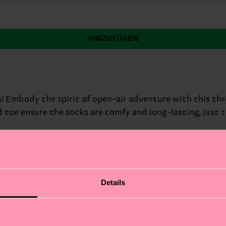
HINZUFÜGEN
s! Embody the spirit of open-air adventure with this th
toe ensure the socks are comfy and long-lasting, just 
Details