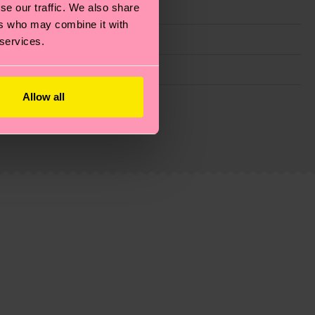
se our traffic. We also share
ers who may combine it with
 services.
Allow all
ie Reduzierung von Emissionen, die richtige Pflege von
eitsseite
.
du
hier
. Die Lieferzeit beginnt sobald deine Bestellung
n der lokalen Post in deinem Land abhängt.
estellten Fragen.