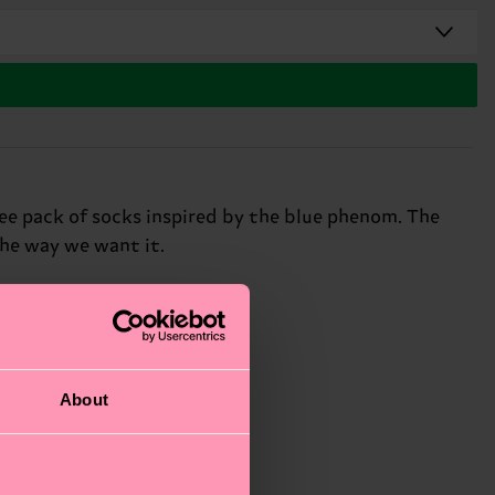
ree pack of socks inspired by the blue phenom. The
the way we want it.
About