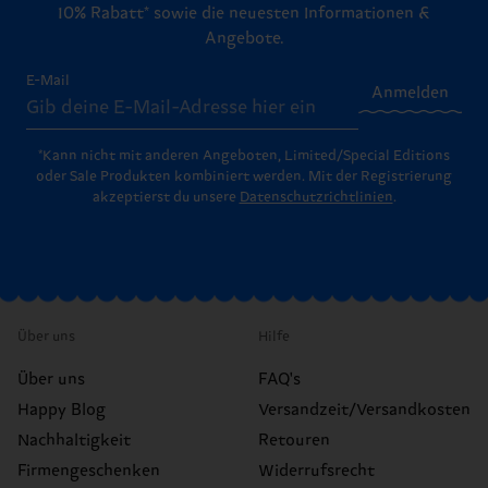
10% Rabatt* sowie die neuesten Informationen &
Angebote.
E-Mail
Anmelden
*Kann nicht mit anderen Angeboten, Limited/Special Editions
oder Sale Produkten kombiniert werden. Mit der Registrierung
akzeptierst du unsere
Datenschutzrichtlinien
.
Über uns
Hilfe
Über uns
FAQ's
Happy Blog
Versandzeit/Versandkosten
Nachhaltigkeit
Retouren
Firmengeschenken
Widerrufsrecht