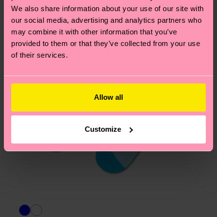
Hilfebereich im Artikel
Retouren
findest du die
We also share information about your use of our site with
am häufigsten gestellten Fragen.
our social media, advertising and analytics partners who
may combine it with other information that you’ve
provided to them or that they’ve collected from your use
of their services.
Allow all
Customize