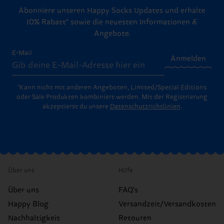
Abonniere unseren Happy Socks Updates und erhalte
10% Rabatt* sowie die neuesten Informationen &
Angebote.
E-Mail
Anmelden
*Kann nicht mit anderen Angeboten, Limited/Special Editions
oder Sale Produkten kombiniert werden. Mit der Registrierung
akzeptierst du unsere
Datenschutzrichtlinien
.
Über uns
Hilfe
Über uns
FAQ's
Happy Blog
Versandzeit/Versandkosten
Nachhaltigkeit
Retouren