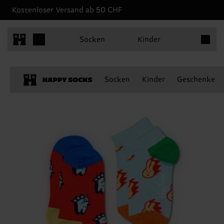
Kostenloser Versand ab 50 CHF
Produkt
Socken
Kinder
Socken
Kinder
Geschenke