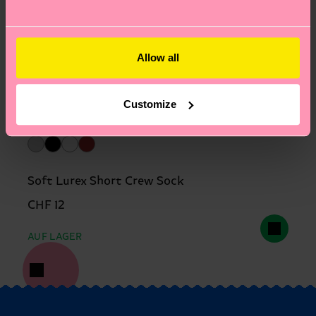
Allow all
Customize
Soft Lurex Short Crew Sock
CHF 12
AUF LAGER