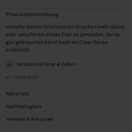
Produktbeschreibung
Verleihe deinen Schritten ein bisschen mehr Glück
oder verschenke dieses Paar an jemanden, der es
gut gebrauchen kann! Auch als Crew-Socke
erhältlich.
Verstärkte Ferse & Zehen
ID: LUK01-9100
Materials
Nachhaltigkeit
86% Cotton, 12% Polyamide, 2% Elastane
Nachhaltigkeit ist mehr als nur Qualität und
Versand & Retouren
Zertifizierungen – es geht auch um eine ethische
Die Lieferzeit hängt vom Zielland der Bestellung