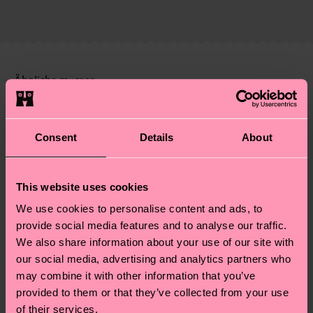
Lieferkette, die Reduzierung von Emissionen, die
ab und unsere länderspezifische Versandübersicht
richtige Pflege von Socken und VIELES MEHR!
findest du
hier
. Die Lieferzeit beginnt sobald
Weitere Informationen sowie Tipps und Tricks
deine Bestellung versandt wurde. Bitte bedenke,
findest du auf unserer
Nachhaltigkeitsseite
.
dass es sich hierbei um einen Richtwert handelt
Ähnliche muster
und die genaue Lieferzeit von der lokalen Post in
Neuheit
deinem Land abhängt.
Consent
Details
About
Du hast Fragen zu einer Retoure? In unserem
Hilfebereich im Artikel
Retouren
findest du die
am häufigsten gestellten Fragen.
This website uses cookies
We use cookies to personalise content and ads, to
provide social media features and to analyse our traffic.
We also share information about your use of our site with
our social media, advertising and analytics partners who
may combine it with other information that you’ve
provided to them or that they’ve collected from your use
of their services.