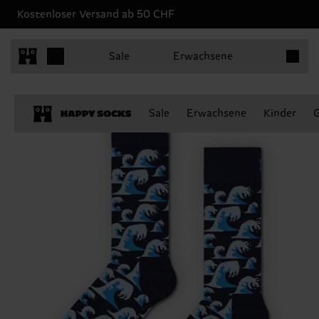
Kostenloser Versand ab 50 CHF
Produkt
Sale
Erwachsene
Sale
Erwachsene
Kinder