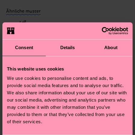
findest du auf unserer
Nachhaltigkeitsseite
.
dass es sich hierbei um einen Richtwert handelt
Ähnliche muster
und die genaue Lieferzeit von der lokalen Post in
Neuheit
deinem Land abhängt.
Du hast Fragen zu einer Retoure? In unserem
Hilfebereich im Artikel
Retouren
findest du die
Consent
Details
About
am häufigsten gestellten Fragen.
This website uses cookies
We use cookies to personalise content and ads, to
provide social media features and to analyse our traffic.
We also share information about your use of our site with
our social media, advertising and analytics partners who
may combine it with other information that you’ve
provided to them or that they’ve collected from your use
of their services.