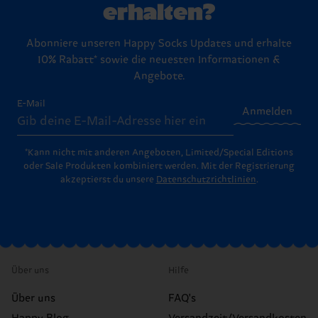
erhalten?
Abonniere unseren Happy Socks Updates und erhalte
10% Rabatt* sowie die neuesten Informationen &
Angebote.
E-Mail
Anmelden
*Kann nicht mit anderen Angeboten, Limited/Special Editions
oder Sale Produkten kombiniert werden. Mit der Registrierung
akzeptierst du unsere
Datenschutzrichtlinien
.
Über uns
Hilfe
Über uns
FAQ's