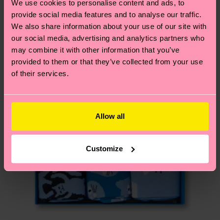
Neuheit
We use cookies to personalise content and ads, to
deinem Land abhängt.
provide social media features and to analyse our traffic.
We also share information about your use of our site with
Du hast Fragen zu einer Retoure? In unserem
our social media, advertising and analytics partners who
Hilfebereich im Artikel
Retouren
findest du die
may combine it with other information that you’ve
am häufigsten gestellten Fragen.
provided to them or that they’ve collected from your use
of their services.
Allow all
Customize