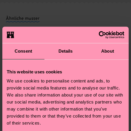
Weitere Informationen sowie Tipps und Tricks
deine Bestellung versandt wurde. Bitte bedenke,
findest du auf unserer
Nachhaltigkeitsseite
.
dass es sich hierbei um einen Richtwert handelt
Ähnliche muster
und die genaue Lieferzeit von der lokalen Post in
Neuheit
deinem Land abhängt.
Du hast Fragen zu einer Retoure? In unserem
Consent
Details
About
Hilfebereich im Artikel
Retouren
findest du die
am häufigsten gestellten Fragen.
This website uses cookies
We use cookies to personalise content and ads, to
provide social media features and to analyse our traffic.
We also share information about your use of our site with
our social media, advertising and analytics partners who
may combine it with other information that you’ve
provided to them or that they’ve collected from your use
of their services.