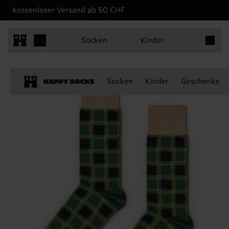
Kostenloser Versand ab 50 CHF
Produkt
Socken
Kinder
Socken
Kinder
Geschenke