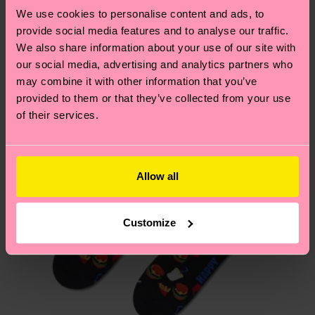
und die genaue Lieferzeit von der lokalen Post in
We use cookies to personalise content and ads, to
deinem Land abhängt.
provide social media features and to analyse our traffic.
We also share information about your use of our site with
Du hast Fragen zu einer Retoure? In unserem
our social media, advertising and analytics partners who
Hilfebereich im Artikel
Retouren
findest du die
may combine it with other information that you’ve
am häufigsten gestellten Fragen.
provided to them or that they’ve collected from your use
of their services.
Allow all
Customize