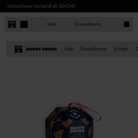
Kostenloser Versand ab 50 CHF
Produkt
Sale
Erwachsene
Sale
Erwachsene
Kinder