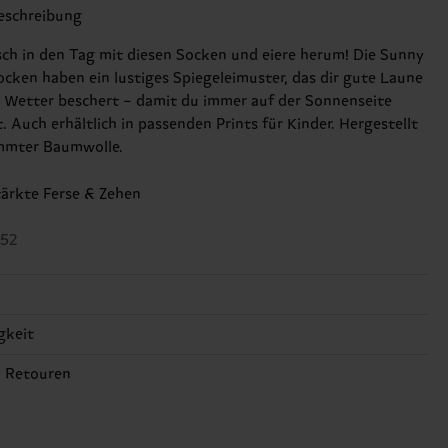
eschreibung
isch in den Tag mit diesen Socken und eiere herum! Die Sunny
ocken haben ein lustiges Spiegeleimuster, das dir gute Laune
s Wetter beschert – damit du immer auf der Sonnenseite
. Auch erhältlich in passenden Prints für Kinder. Hergestellt
mmter Baumwolle.
tärkte Ferse & Zehen
752
gkeit
n, 12% Polyamide, 2% Elastane
gkeit ist mehr als nur Qualität und Zertifizierungen – es geht
& Retouren
ine ethische Lieferkette, die Reduzierung von Emissionen,
rzeit hängt vom Zielland der Bestellung ab und unsere
ige Pflege von Socken und VIELES MEHR! Weitere
zifische Versandübersicht findest du
hier
. Die Lieferzeit
onen sowie Tipps und Tricks findest du auf unserer