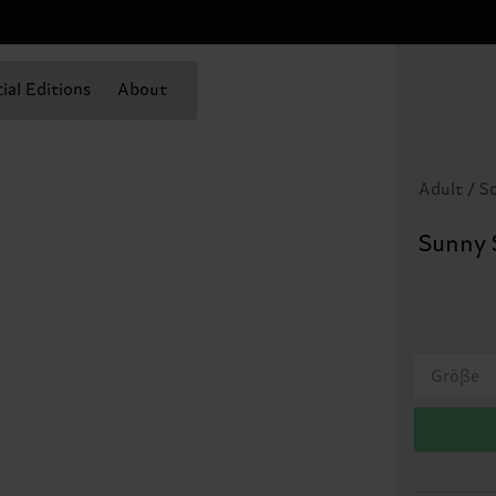
ial Editions
About
Adult / S
Sunny 
Größe