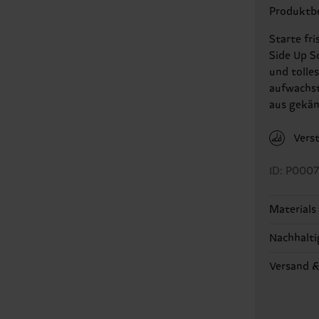
Produktb
Starte fr
Side Up S
und tolle
aufwachst
aus gekä
Vers
ID: P000
Materials
Nachhalti
86% Cotto
Nachhalti
Versand 
auch um e
Die Liefe
die richt
länderspe
Informati