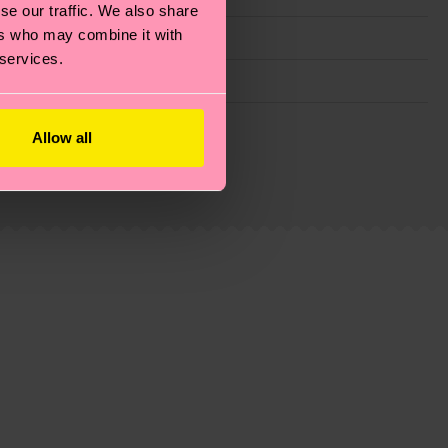
se our traffic. We also share
ers who may combine it with
 services.
ie Reduzierung von Emissionen, die richtige Pflege von
Allow all
eitsseite
.
du
hier
. Die Lieferzeit beginnt sobald deine Bestellung
n der lokalen Post in deinem Land abhängt.
estellten Fragen.