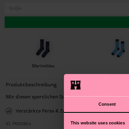
Größe
Marineblau
Produktbeschreibung
Mit diesen sportlichen Socken bist Du auf der Piste 
Consent
Verstärkte Ferse & Zehen
This website uses cookies
ID: P000844