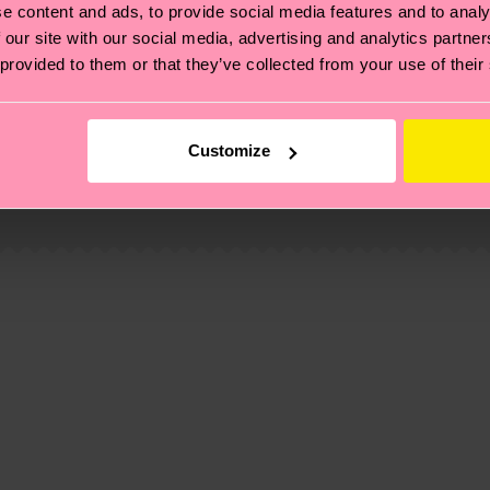
e content and ads, to provide social media features and to analy
 our site with our social media, advertising and analytics partn
 provided to them or that they’ve collected from your use of their
ierungen – es geht auch um eine ethische Lieferkette, d
Customize
e Tipps und Tricks findest du auf unserer
Nachhaltigk
und unsere länderspezifische Versandübersicht findest 
um einen Richtwert handelt und die genaue Lieferzeit vo
eich im Artikel
Retouren
findest du die am häufigsten g