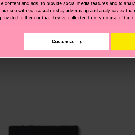
e content and ads, to provide social media features and to analy
 our site with our social media, advertising and analytics partn
 provided to them or that they’ve collected from your use of their
ierungen – es geht auch um eine ethische Lieferkette, d
e Tipps und Tricks findest du auf unserer
Nachhaltigk
und unsere länderspezifische Versandübersicht findest 
um einen Richtwert handelt und die genaue Lieferzeit vo
Customize
eich im Artikel
Retouren
findest du die am häufigsten g