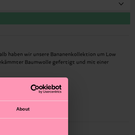
alb haben wir unsere Bananenkollektion um Low
gekämmter Baumwolle gefertigt und mit einer
About