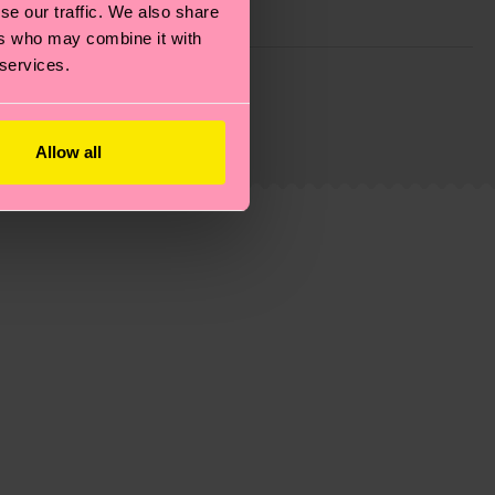
se our traffic. We also share
ers who may combine it with
 services.
ie Reduzierung von Emissionen, die richtige Pflege von
eitsseite
.
du
hier
. Die Lieferzeit beginnt sobald deine Bestellung
n der lokalen Post in deinem Land abhängt.
Allow all
estellten Fragen.