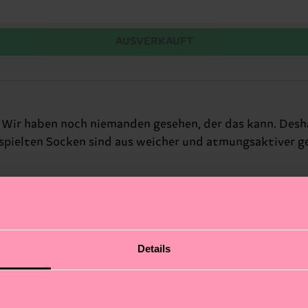
AUSVERKAUFT
Wir haben noch niemanden gesehen, der das kann. Desh
erspielten Socken sind aus weicher und atmungsaktiver 
Details