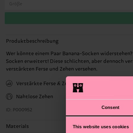
Größe
Produktbeschreibung
Wer könnte einem Paar Banana-Socken widerstehen? 
Socken erweitert! Diese schlichten, aber dennoch v
verstärkten Ferse und Zehen versehen.
Verstärkte Ferse & Zehen
Nahtlose Zehen
Consent
ID: P000952
Materials
This website uses cookies