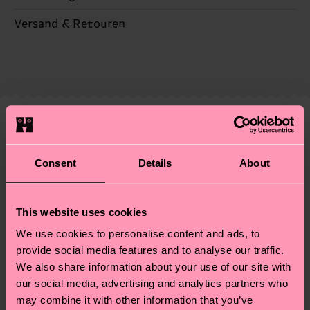
Nachhaltigkeit ist mehr als nur Qualität und
Versand & Retouren
Zertifizierungen – es geht auch um eine ethische
Die Lieferzeit hängt vom Zielland der Bestellung
Lieferkette, die Reduzierung von Emissionen, die
ab und unsere länderspezifische Versandübersicht
richtige Pflege von Socken und VIELES MEHR!
findest du
hier
. Die Lieferzeit beginnt sobald
Weitere Informationen sowie Tipps und Tricks
deine Bestellung versandt wurde. Bitte bedenke,
findest du auf unserer
Nachhaltigkeitsseite
.
dass es sich hierbei um einen Richtwert handelt
Ähnliche muster
und die genaue Lieferzeit von der lokalen Post in
Neuheit
deinem Land abhängt.
Consent
Details
About
Du hast Fragen zu einer Retoure? In unserem
This website uses cookies
Hilfebereich im Artikel
Retouren
findest du die
am häufigsten gestellten Fragen.
We use cookies to personalise content and ads, to
provide social media features and to analyse our traffic.
We also share information about your use of our site with
our social media, advertising and analytics partners who
may combine it with other information that you’ve