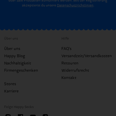
oder Sale Produkten kombiniert werden. Mit der Registrierung
akzeptierst du unsere
Datenschutzrichtlinien
.
Über uns
Hilfe
Über uns
FAQ's
Happy Blog
Versandzeit/Versandkosten
Nachhaltigkeit
Retouren
Firmengeschenken
Widerrufsrecht
Kontakt
Stores
Karriere
Folge Happy Socks