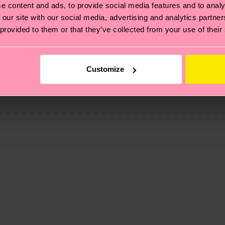
e content and ads, to provide social media features and to analy
 our site with our social media, advertising and analytics partn
 provided to them or that they’ve collected from your use of their
ierungen – es geht auch um eine ethische Lieferkette, d
Customize
e Tipps und Tricks findest du auf unserer
Nachhaltigk
6% Polyamide, 1% Elastane
und unsere länderspezifische Versandübersicht findest 
um einen Richtwert handelt und die genaue Lieferzeit vo
eich im Artikel
Retouren
findest du die am häufigsten g