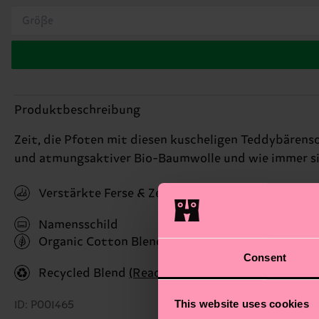
Größe
Produktbeschreibung
Zeit, die Pfoten mit diesen kuscheligen Teddybärenso
und atmungsaktiver Bio-Baumwolle und wie immer sin
Verstärkte Ferse & Zehen
Namensschild
Organic Cotton Blend
(Read more here)
Consent
Recycled Blend
(Read more here)
This website uses cookies
ID: P001465