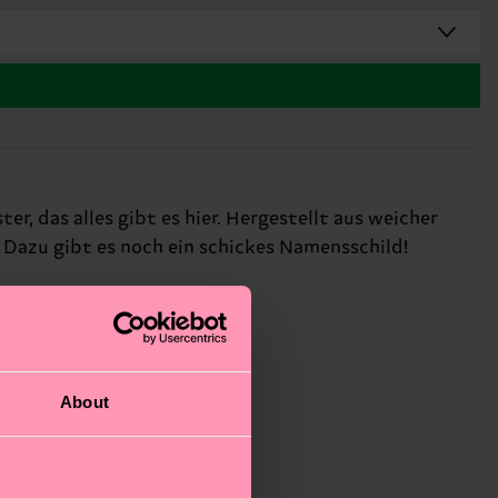
, das alles gibt es hier. Hergestellt aus weicher
Dazu gibt es noch ein schickes Namensschild!
About