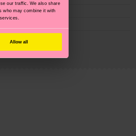
se our traffic. We also share
ers who may combine it with
 services.
ie Reduzierung von Emissionen, die richtige Pflege von
Allow all
eitsseite
.
du
hier
. Die Lieferzeit beginnt sobald deine Bestellung
n der lokalen Post in deinem Land abhängt.
estellten Fragen.