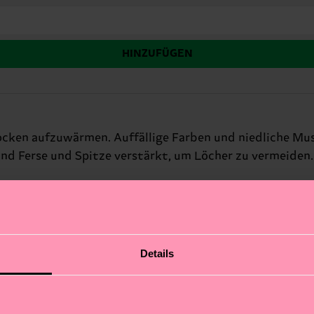
HINZUFÜGEN
cken aufzuwärmen. Auffällige Farben und niedliche Muster
d Ferse und Spitze verstärkt, um Löcher zu vermeiden. 
Details