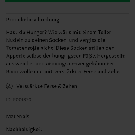
Produktbeschreibung
Hast du Hunger? Wie wär‘s mit einem Teller
Nudeln zu deinen Socken, und vergiss die
Tomatensoße nicht! Diese Socken stillen den
Appetit selbst der hungrigsten Füße. Hergestellt
aus weicher und atmungsaktiver gekämmter
Baumwolle und mit verstärkter Ferse und Zehe.
Verstärkte Ferse & Zehen
ID: P001870
Materials
Nachhaltigkeit
86% Cotton, 12% Polyamide, 2% Elastane