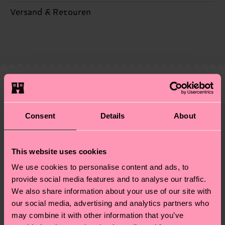
Nachhaltigkeit ist mehr als nur Qualität und
Versand & Retouren
Zertifizierungen – es geht auch um eine ethische
Die Lieferzeit hängt vom Zielland der Bestellung
Lieferkette, die Reduzierung von Emissionen, die
ab und unsere länderspezifische Versandübersicht
richtige Pflege von Socken und VIELES MEHR!
findest du
hier
. Die Lieferzeit beginnt sobald
Weitere Informationen sowie Tipps und Tricks
deine Bestellung versandt wurde. Bitte bedenke,
findest du auf unserer
Nachhaltigkeitsseite
.
dass es sich hierbei um einen Richtwert handelt
Ähnliche muster
und die genaue Lieferzeit von der lokalen Post in
deinem Land abhängt.
Consent
Details
About
Du hast Fragen zu einer Retoure? In unserem
Hilfebereich im Artikel
Retouren
findest du die
This website uses cookies
am häufigsten gestellten Fragen.
We use cookies to personalise content and ads, to
provide social media features and to analyse our traffic.
We also share information about your use of our site with
our social media, advertising and analytics partners who
may combine it with other information that you’ve