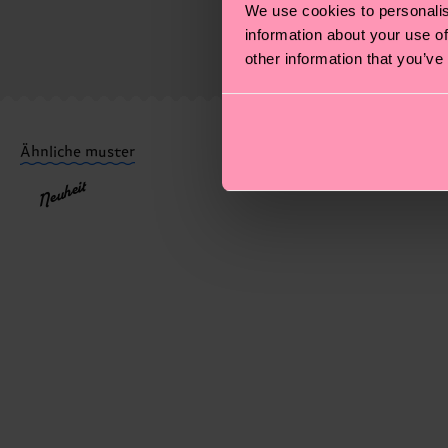
We use cookies to personalis
Socken und VIELES MEHR! Weitere Informationen sowi
information about your use of
Die Lieferzeit hängt vom Zielland der Bestellung ab 
other information that you’ve
versandt wurde. Bitte bedenke, dass es sich hierbei 
Du hast Fragen zu einer Retoure? In unserem Hilfeber
Ähnliche muster
Neuheit