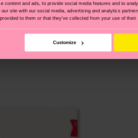
e content and ads, to provide social media features and to analy
e Tipps und Tricks findest du auf unserer
Nachhaltigk
 our site with our social media, advertising and analytics partn
und unsere länderspezifische Versandübersicht findest 
 provided to them or that they’ve collected from your use of their
um einen Richtwert handelt und die genaue Lieferzeit vo
eich im Artikel
Retouren
findest du die am häufigsten g
Customize