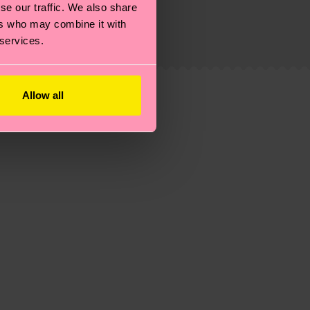
se our traffic. We also share
eitsseite
.
ers who may combine it with
du
hier
. Die Lieferzeit beginnt sobald deine Bestellung
 services.
n der lokalen Post in deinem Land abhängt.
estellten Fragen.
Allow all