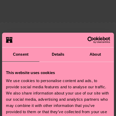
Zertifizierungen – es geht auch um eine ethische
Die Lieferzeit hängt vom Zielland der Bestellung
Lieferkette, die Reduzierung von Emissionen, die
ab und unsere länderspezifische Versandübersicht
richtige Pflege von Socken und VIELES MEHR!
findest du
hier
. Die Lieferzeit beginnt sobald
Weitere Informationen sowie Tipps und Tricks
deine Bestellung versandt wurde. Bitte bedenke,
findest du auf unserer
Nachhaltigkeitsseite
.
dass es sich hierbei um einen Richtwert handelt
Ähnliche muster
und die genaue Lieferzeit von der lokalen Post in
Neuheit
deinem Land abhängt.
Consent
Details
About
Du hast Fragen zu einer Retoure? In unserem
Hilfebereich im Artikel
Retouren
findest du die
This website uses cookies
am häufigsten gestellten Fragen.
We use cookies to personalise content and ads, to
provide social media features and to analyse our traffic.
We also share information about your use of our site with
our social media, advertising and analytics partners who
may combine it with other information that you’ve
provided to them or that they’ve collected from your use