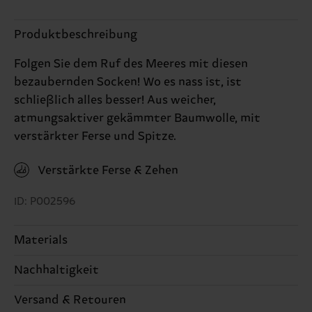
Produktbeschreibung
Folgen Sie dem Ruf des Meeres mit diesen
bezaubernden Socken! Wo es nass ist, ist
schließlich alles besser! Aus weicher,
atmungsaktiver gekämmter Baumwolle, mit
verstärkter Ferse und Spitze.
Verstärkte Ferse & Zehen
ID: P002596
Materials
Nachhaltigkeit
86% Cotton, 12% Polyamide, 2% Elastane
Nachhaltigkeit ist mehr als nur Qualität und
Versand & Retouren