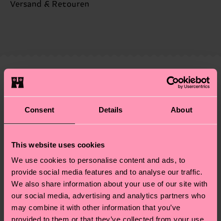
Nachhaltigkeit ist mehr als nur Qualität und
Versand & Retouren
Zertifizierungen – es geht auch um eine ethische
Die Lieferzeit hängt vom Zielland der Bestellung
Lieferkette, die Reduzierung von Emissionen, die
ab und unsere länderspezifische Versandübersicht
richtige Pflege von Socken und VIELES MEHR!
findest du
hier
. Die Lieferzeit beginnt sobald
Weitere Informationen sowie Tipps und Tricks
deine Bestellung versandt wurde. Bitte bedenke,
findest du auf unserer
Nachhaltigkeitsseite
.
dass es sich hierbei um einen Richtwert handelt
Ähnliche muster
und die genaue Lieferzeit von der lokalen Post in
Neuheit
deinem Land abhängt.
Consent
Details
About
Du hast Fragen zu einer Retoure? In unserem
Hilfebereich im Artikel
Retouren
findest du die
This website uses cookies
am häufigsten gestellten Fragen.
We use cookies to personalise content and ads, to
provide social media features and to analyse our traffic.
We also share information about your use of our site with
our social media, advertising and analytics partners who
may combine it with other information that you’ve
provided to them or that they’ve collected from your use