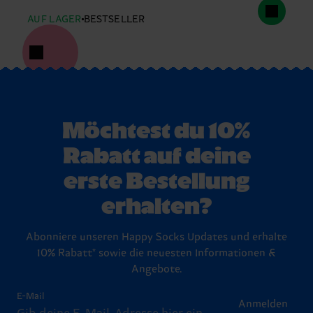
AUF LAGER
BESTSELLER
Möchtest du 10%
Rabatt auf deine
erste Bestellung
erhalten?
Abonniere unseren Happy Socks Updates und erhalte
10% Rabatt* sowie die neuesten Informationen &
Angebote.
E-Mail
Anmelden