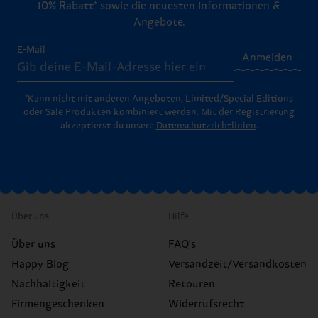
10% Rabatt* sowie die neuesten Informationen &
Angebote.
E-Mail
Anmelden
*Kann nicht mit anderen Angeboten, Limited/Special Editions
oder Sale Produkten kombiniert werden. Mit der Registrierung
akzeptierst du unsere
Datenschutzrichtlinien
.
Über uns
Hilfe
Über uns
FAQ's
Happy Blog
Versandzeit/Versandkosten
Nachhaltigkeit
Retouren
Firmengeschenken
Widerrufsrecht