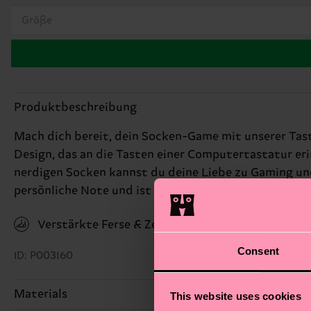
Größe
Produktbeschreibung
Mach dich bereit, dein Socken-Game mit unserer Tast
Design, das an die Tasten einer Computertastatur er
nerdigen Socken kannst du deine Liebe zu Gaming und 
persönliche Note und ist ein großartiger Gesprächsst
Verstärkte Ferse & Zehen
Consent
ID: P003160
Materials
This website uses cookies