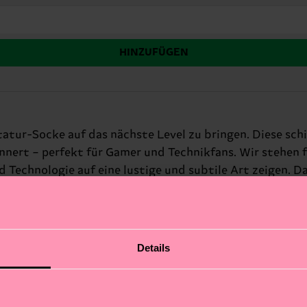
HINZUFÜGEN
atur-Socke auf das nächste Level zu bringen. Diese sch
innert – perfekt für Gamer und Technikfans. Wir stehen 
Technologie auf eine lustige und subtile Art zeigen. D
arter. Perfektes Geschenk für: Gamer und Technikfans.
Details