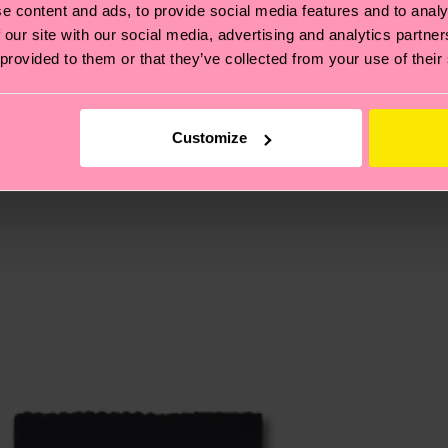
e content and ads, to provide social media features and to analy
 our site with our social media, advertising and analytics partn
 provided to them or that they’ve collected from your use of their
ierungen – es geht auch um eine ethische Lieferkette, d
e Tipps und Tricks findest du auf unserer
Nachhaltigk
und unsere länderspezifische Versandübersicht findest 
um einen Richtwert handelt und die genaue Lieferzeit vo
Customize
eich im Artikel
Retouren
findest du die am häufigsten g