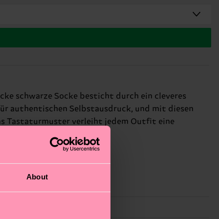
icke schwarze Socke besticht durch ein cleveres
für authentischen Selbstausdruck, und mit diesen
as Tastaturmuster verleiht jedem Outfit eine
About