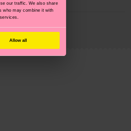
se our traffic. We also share
ers who may combine it with
 services.
ie Reduzierung von Emissionen, die richtige Pflege von
eitsseite
.
du
hier
. Die Lieferzeit beginnt sobald deine Bestellung
n der lokalen Post in deinem Land abhängt.
Allow all
estellten Fragen.