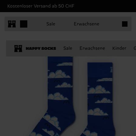
Kostenloser Versand ab 50 CHF
Produkt
Sale
Erwachsene
Sale
Erwachsene
Kinder