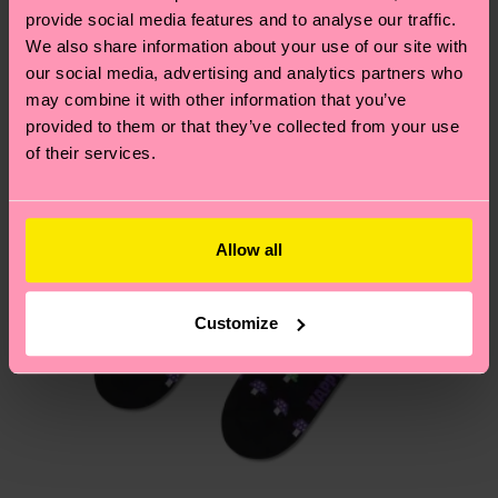
provide social media features and to analyse our traffic.
We also share information about your use of our site with
Du hast Fragen zu einer Retoure? In unserem
our social media, advertising and analytics partners who
Hilfebereich im Artikel
Retouren
findest du die
may combine it with other information that you’ve
am häufigsten gestellten Fragen.
provided to them or that they’ve collected from your use
of their services.
Allow all
Customize