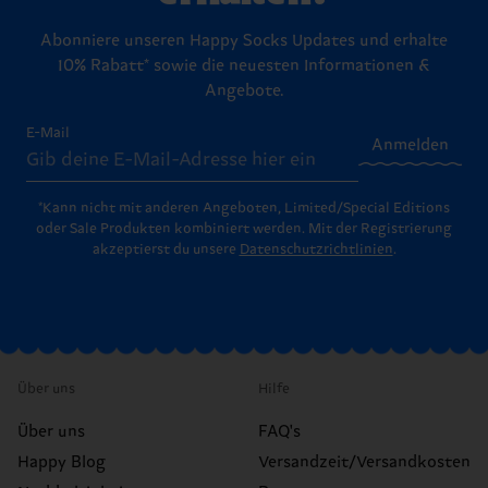
Abonniere unseren Happy Socks Updates und erhalte
10% Rabatt* sowie die neuesten Informationen &
Angebote.
E-Mail
Anmelden
*Kann nicht mit anderen Angeboten, Limited/Special Editions
oder Sale Produkten kombiniert werden. Mit der Registrierung
akzeptierst du unsere
Datenschutzrichtlinien
.
Über uns
Hilfe
Über uns
FAQ's
Happy Blog
Versandzeit/Versandkosten