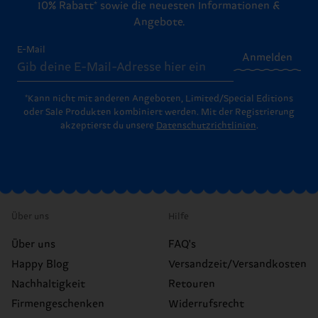
10% Rabatt* sowie die neuesten Informationen &
Angebote.
E-Mail
Anmelden
*Kann nicht mit anderen Angeboten, Limited/Special Editions
oder Sale Produkten kombiniert werden. Mit der Registrierung
akzeptierst du unsere
Datenschutzrichtlinien
.
Über uns
Hilfe
Über uns
FAQ's
Happy Blog
Versandzeit/Versandkosten
Nachhaltigkeit
Retouren
Firmengeschenken
Widerrufsrecht