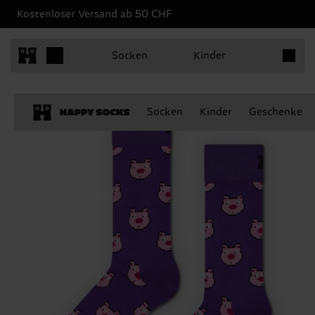
Kostenloser Versand ab 50 CHF
Produkt
Socken
Kinder
Socken
Kinder
Geschenke