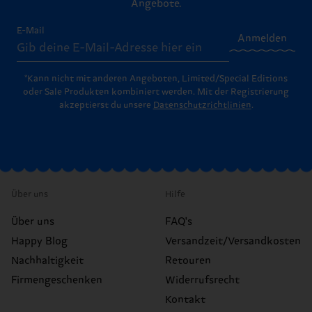
Angebote.
E-Mail
Anmelden
*Kann nicht mit anderen Angeboten, Limited/Special Editions
oder Sale Produkten kombiniert werden. Mit der Registrierung
akzeptierst du unsere
Datenschutzrichtlinien
.
Über uns
Hilfe
Über uns
FAQ's
Happy Blog
Versandzeit/Versandkosten
Nachhaltigkeit
Retouren
Firmengeschenken
Widerrufsrecht
Kontakt