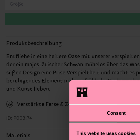
Größe
Produktbeschreibung
Entfliehe in eine heitere Oase mit unserer verspielt
der ein majestätischer Schwan mühelos über das Wasser
süßen Design eine Prise Verspieltheit und macht es pe
beruhigendes Element in diese fröhliche Socke und sc
und Kunst lieben.
Verstärkte Ferse & Zehen
Consent
ID: P003174
This website uses cookies
Materials