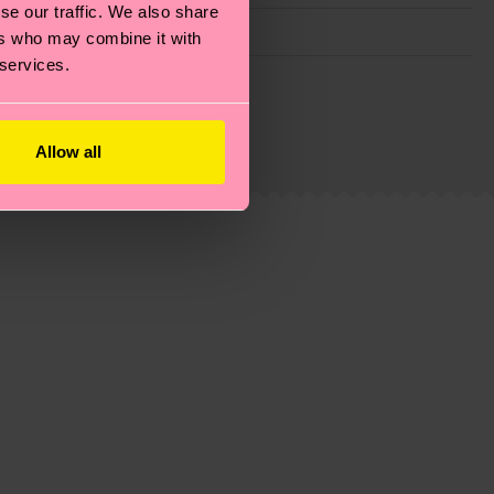
se our traffic. We also share
ers who may combine it with
 services.
ie Reduzierung von Emissionen, die richtige Pflege von
eitsseite
.
du
hier
. Die Lieferzeit beginnt sobald deine Bestellung
Allow all
n der lokalen Post in deinem Land abhängt.
estellten Fragen.