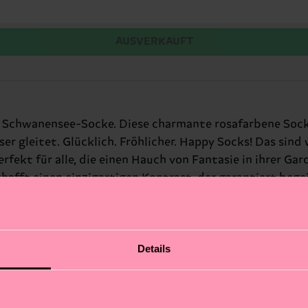
AUSVERKAUFT
en Schwanensee-Socke. Diese charmante rosafarbene Socke 
 gleitet. Glücklich. Fröhlicher. Happy Socks! Das sind 
rfekt für alle, die einen Hauch von Fantasie in ihrer Ga
hafft einen einzigartigen Kontrast, der garantiert begei
Details