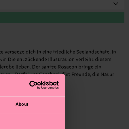
versetzt dich in eine friedliche Seelandschaft, in
wir. Die entzückende Illustration verleiht diesem
rderobe lieben. Der sanfte Rosaton bringt ein
stert. Perfektes Geschenk für: Freunde, die Natur
About