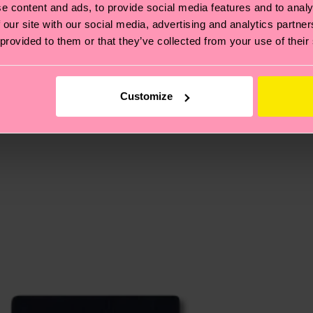
e content and ads, to provide social media features and to analy
 our site with our social media, advertising and analytics partn
 provided to them or that they’ve collected from your use of their
ierungen – es geht auch um eine ethische Lieferkette, d
e Tipps und Tricks findest du auf unserer
Nachhaltigk
und unsere länderspezifische Versandübersicht findest 
Customize
um einen Richtwert handelt und die genaue Lieferzeit vo
eich im Artikel
Retouren
findest du die am häufigsten g