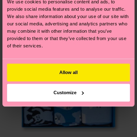
Neuheit
We use cookies to personalise content and ads, to
deinem Land abhängt.
provide social media features and to analyse our traffic.
We also share information about your use of our site with
Du hast Fragen zu einer Retoure? In unserem
our social media, advertising and analytics partners who
Hilfebereich im Artikel
Retouren
findest du die
may combine it with other information that you’ve
am häufigsten gestellten Fragen.
provided to them or that they’ve collected from your use
of their services.
Allow all
Customize