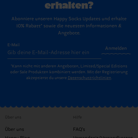
erhalten?
Abonniere unseren Happy Socks Updates und erhalte
10% Rabatt* sowie die neuesten Informationen &
Angebote.
E-Mail
Anmelden
*Kann nicht mit anderen Angeboten, Limited/Special Editions
oder Sale Produkten kombiniert werden. Mit der Registrierung
akzeptierst du unsere
Datenschutzrichtlinien
.
Über uns
Hilfe
Über uns
FAQ's