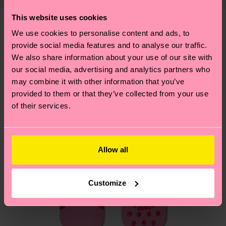
ARTIKEL 1:
78% Organic cotton blend, 21%
findest du
hier
. Die Lieferzeit beginnt sobald
Weitere Informationen sowie Tipps und Tricks
Polyamide, 1% Elastane
deine Bestellung versandt wurde. Bitte bedenke,
This website uses cookies
findest du auf unserer
Nachhaltigkeitsseite
.
ARTIKEL 2:
23% Recycled cotton, 39% Organic
dass es sich hierbei um einen Richtwert handelt
We use cookies to personalise content and ads, to
Ähnliche muster
cotton blend, 21% Recycled Polyester, 15%
und die genaue Lieferzeit von der lokalen Post in
provide social media features and to analyse our traffic.
Recycled Polyester, 1% Elastane, 1% Viscose
deinem Land abhängt.
We also share information about your use of our site with
our social media, advertising and analytics partners who
Du hast Fragen zu einer Retoure? In unserem
may combine it with other information that you’ve
provided to them or that they’ve collected from your use
Hilfebereich im Artikel
Retouren
findest du die
of their services.
am häufigsten gestellten Fragen.
Allow all
Customize