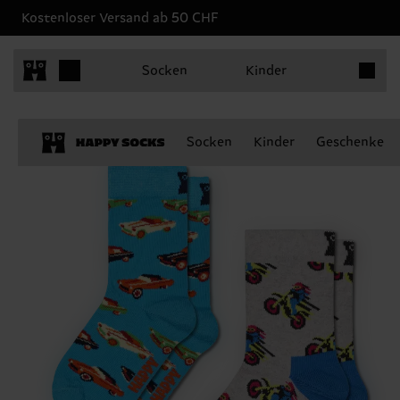
Kostenloser Versand ab 50 CHF
Produkt
Socken
Kinder
Socken
Kinder
Geschenke