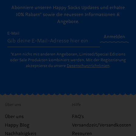
Abonniere unseren Happy Socks Updates und erhalte
10% Rabatt* sowie die neuesten Informationen &
Angebote.
E-Mail
Anmelden
*Kann nicht mit anderen Angeboten, Limited/Special Editions
oder Sale Produkten kombiniert werden. Mit der Registrierung
akzeptierst du unsere
Datenschutzrichtlinien
.
Über uns
Hilfe
Über uns
FAQ's
Happy Blog
Versandzeit/Versandkosten
Nachhaltigkeit
Retouren