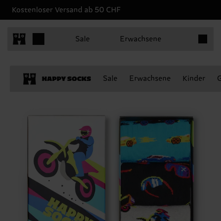
Kostenloser Versand ab 50 CHF
Produkt
Sale
Erwachsene
Sale
Erwachsene
Kinder