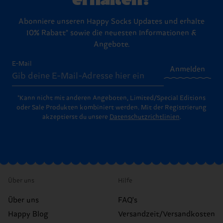
Abonniere unseren Happy Socks Updates und erhalte
10% Rabatt* sowie die neuesten Informationen &
Angebote.
E-Mail
Anmelden
*Kann nicht mit anderen Angeboten, Limited/Special Editions
oder Sale Produkten kombiniert werden. Mit der Registrierung
akzeptierst du unsere
Datenschutzrichtlinien
.
Über uns
Hilfe
Über uns
FAQ's
Happy Blog
Versandzeit/Versandkosten