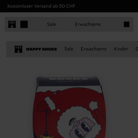
Kostenloser Versand ab 50 CHF
Produkt
Sale
Erwachsene
Sale
Erwachsene
Kinder