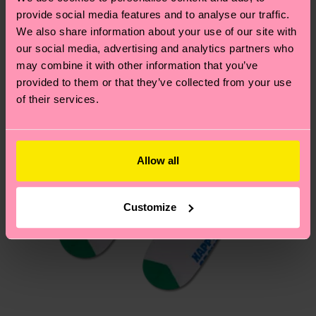
Geschenkidee
provide social media features and to analyse our traffic.
Du hast Fragen zu einer Retoure? In unserem
We also share information about your use of our site with
Hilfebereich im Artikel
Retouren
findest du die
our social media, advertising and analytics partners who
may combine it with other information that you’ve
am häufigsten gestellten Fragen.
provided to them or that they’ve collected from your use
of their services.
Allow all
Customize