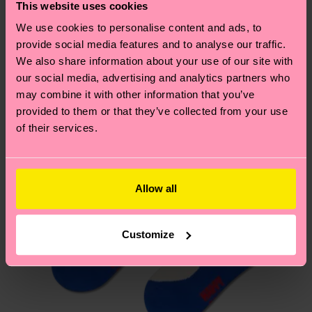
deine Bestellung versandt wurde. Bitte bedenke,
This website uses cookies
findest du auf unserer
Nachhaltigkeitsseite
.
dass es sich hierbei um einen Richtwert handelt
We use cookies to personalise content and ads, to
Ähnliche muster
und die genaue Lieferzeit von der lokalen Post in
provide social media features and to analyse our traffic.
deinem Land abhängt.
We also share information about your use of our site with
our social media, advertising and analytics partners who
Du hast Fragen zu einer Retoure? In unserem
may combine it with other information that you’ve
provided to them or that they’ve collected from your use
Hilfebereich im Artikel
Retouren
findest du die
of their services.
am häufigsten gestellten Fragen.
Allow all
Customize